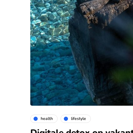
health
lifestyle
Digitale detox op vakant