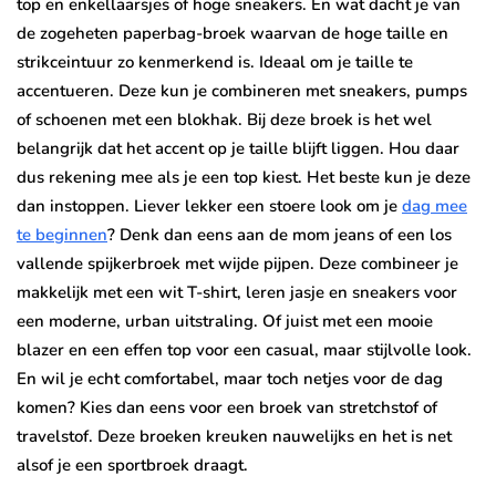
top en enkellaarsjes of hoge sneakers. En wat dacht je van
de zogeheten paperbag-broek waarvan de hoge taille en
strikceintuur zo kenmerkend is. Ideaal om je taille te
accentueren. Deze kun je combineren met sneakers, pumps
of schoenen met een blokhak. Bij deze broek is het wel
belangrijk dat het accent op je taille blijft liggen. Hou daar
dus rekening mee als je een top kiest. Het beste kun je deze
dan instoppen. Liever lekker een stoere look om je
dag mee
te beginnen
? Denk dan eens aan de mom jeans of een los
vallende spijkerbroek met wijde pijpen. Deze combineer je
makkelijk met een wit T-shirt, leren jasje en sneakers voor
een moderne, urban uitstraling. Of juist met een mooie
blazer en een effen top voor een casual, maar stijlvolle look.
En wil je echt comfortabel, maar toch netjes voor de dag
komen? Kies dan eens voor een broek van stretchstof of
travelstof. Deze broeken kreuken nauwelijks en het is net
alsof je een sportbroek draagt.