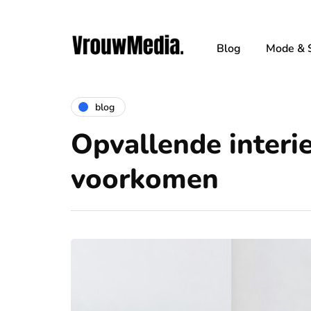
Blog
Mode & S
blog
Opvallende interi
voorkomen