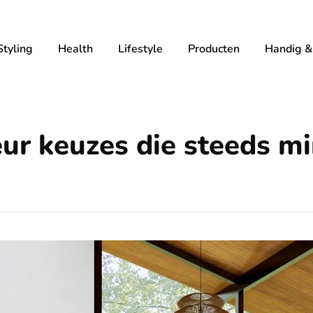
tyling
Health
Lifestyle
Producten
Handig &
eur keuzes die steeds m