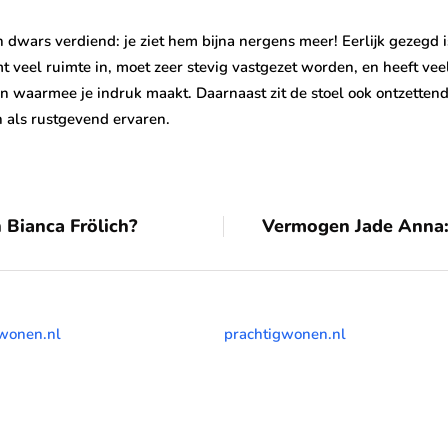
en dwars verdiend: je ziet hem bijna nergens meer! Eerlijk gezegd 
mt veel ruimte in, moet zeer stevig vastgezet worden, en heeft vee
waarmee je indruk maakt. Daarnaast zit de stoel ook ontzettend lek
 als rustgevend ervaren.
 Bianca Frölich?
Vermogen Jade Anna: 
wonen.nl
prachtigwonen.nl