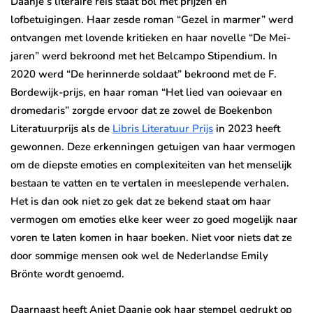
Daanje’s literaire reis staat bol met prijzen en
lofbetuigingen. Haar zesde roman “Gezel in marmer” werd
ontvangen met lovende kritieken en haar novelle “De Mei-
jaren” werd bekroond met het Belcampo Stipendium. In
2020 werd “De herinnerde soldaat” bekroond met de F.
Bordewijk-prijs, en haar roman “Het lied van ooievaar en
dromedaris” zorgde ervoor dat ze zowel de Boekenbon
Literatuurprijs als de
Libris Literatuur Prijs
in 2023 heeft
gewonnen. Deze erkenningen getuigen van haar vermogen
om de diepste emoties en complexiteiten van het menselijk
bestaan te vatten en te vertalen in meeslepende verhalen.
Het is dan ook niet zo gek dat ze bekend staat om haar
vermogen om emoties elke keer weer zo goed mogelijk naar
voren te laten komen in haar boeken. Niet voor niets dat ze
door sommige mensen ook wel de Nederlandse Emily
Brönte wordt genoemd.
Daarnaast heeft Anjet Daanje ook haar stempel gedrukt op