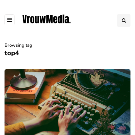
Browsing tag
top4